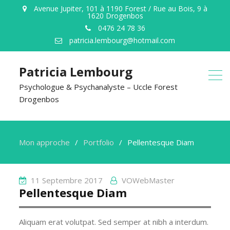
Avenue Jupiter, 101 à 1190 Forest / Rue au Bois, 9 à
1620 Drogenbos
0476 24 78 36
patricia.lembourg@hotmail.com
Patricia Lembourg
Psychologue & Psychanalyste – Uccle Forest
Drogenbos
Mon approche
Portfolio
Pellentesque Diam
11 Septembre 2017
VOWebMaster
Pellentesque Diam
Aliquam erat volutpat. Sed semper at nibh a interdum.